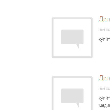
Ди
DIPLO
купит
Ди
DIPLO
купит
медиц