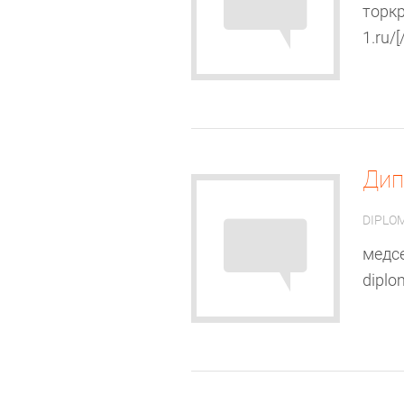
торкр
1.ru/[/
Ди
DIPLO
медсе
diplom