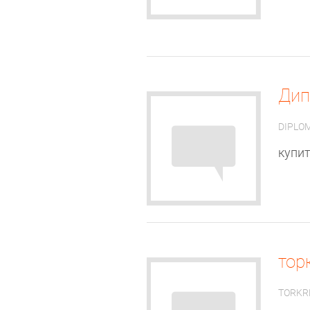
Ди
DIPLO
купит
тор
TORKR