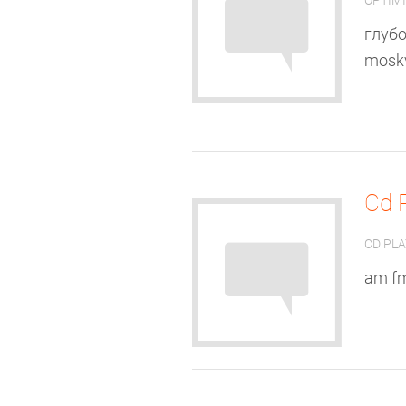
OPTIMI
глубо
moskv
Cd 
CD PL
am fm