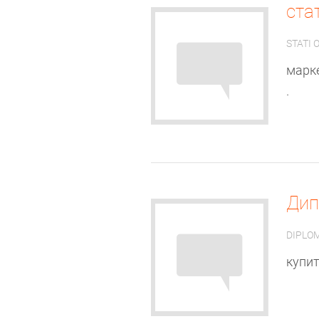
ста
STATI
марке
.
Ди
DIPLOM
купит