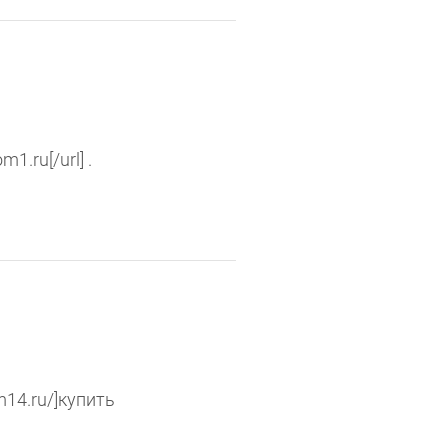
1.ru[/url] .
m14.ru/]купить