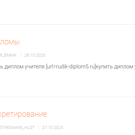
пломы
MI_EMMA
28.10.2025
ь диплом учителя [url=rudik-diplom5.ru]купить диплом уч
кретирование
ETIROVANIE_HLST
27.10.2025