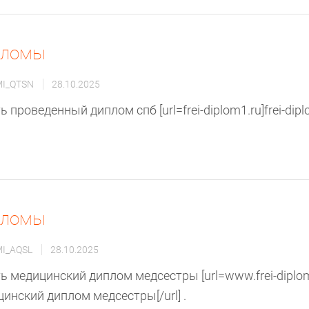
пломы
MI_QTSN
28.10.2025
ь проведенный диплом спб [url=frei-diplom1.ru]frei-diplom
пломы
MI_AQSL
28.10.2025
ь медицинский диплом медсестры [url=www.frei-diplo
инский диплом медсестры[/url] .