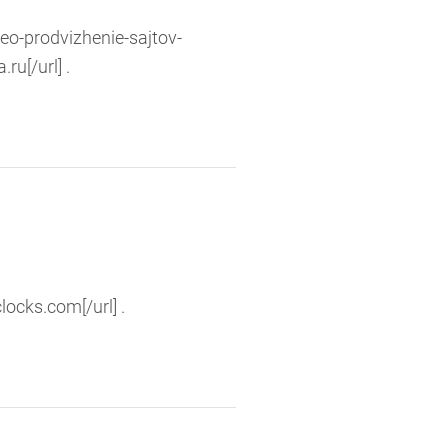
o-prodvizhenie-sajtov-
u[/url] .
ocks.com[/url] .