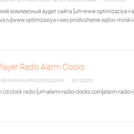
ZACIYA I SEO PRODVIJENIE SAITOV MOSKVA_CSMR
28.10.2025
кий комлексный аудит сайта [url=www.optimizaciya-i-se
a.ru]www.optimizaciya-i-seo-prodvizhenie-sajtov-moskva.r
Player Radio Alarm Clocks
AYER RADIO ALARM CLOCKS_SWPA
28.10.2025
 cd clock radio [url=alarm-radio-clocks.com]alarm-radio-cl