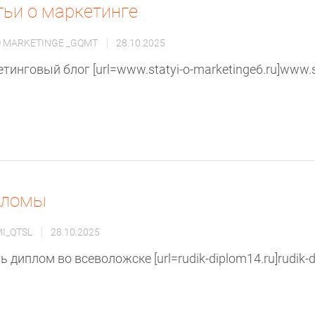
тьи о маркетинге
 O MARKETINGE _GQMT
28.10.2025
тинговый блог [url=www.statyi-o-marketinge6.ru]www.sta
пломы
I_QTSL
28.10.2025
ь диплом во всеволожске [url=rudik-diplom14.ru]rudik-dip