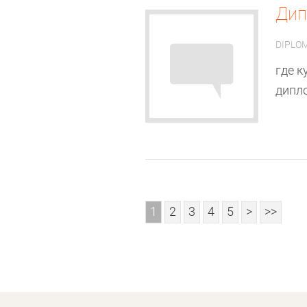
Ди
DIPLO
где к
дипло
1
2
3
4
5
>
>>