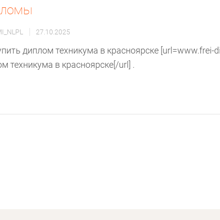
пломы
MI_NLPL
27.10.2025
упить диплом техникума в красноярске [url=www.frei-d
м техникума в красноярске[/url] .