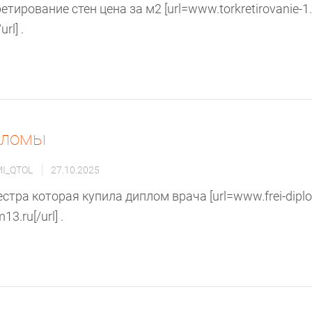
етирование стен цена за м2 [url=www.torkretirovanie-1.
url] .
пломы
MI_QTOL
27.10.2025
стра которая купила диплом врача [url=www.frei-diplo
13.ru[/url] .