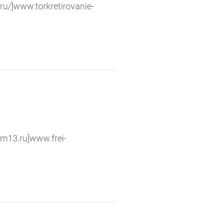
ru/]www.torkretirovanie-
m13.ru]www.frei-