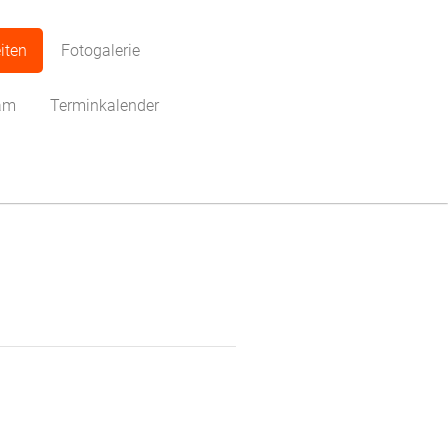
iten
Fotogalerie
am
Terminkalender